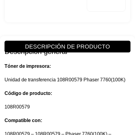
Deposito
–
Transferencia
Puede
realizar
cualquier tipo
de consultas.
DESCRIPCIÓN DE PRODUCTO
Descripción general
Tóner de impresora:
Unidad de transferencia 108R00579 Phaser 7760(100K)
Código
de producto:
108R00579
Compatible con:
108R00579 – 108R00579 – Phaser 7760(100K) –