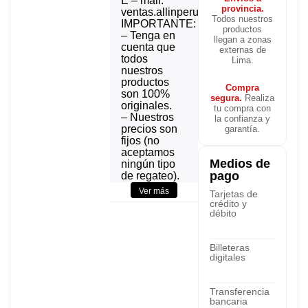
E – mail:
provincia.
ventas.allinperu@gmail.com
Todos nuestros
IMPORTANTE:
productos
– Tenga en
llegan a zonas
cuenta que
externas de
todos
Lima.
nuestros
productos
Compra
son 100%
segura.
Realiza
originales.
tu compra con
– Nuestros
la confianza y
precios son
garantía.
fijos (no
aceptamos
Medios de
ningún tipo
pago
de regateo).
Ver más
Tarjetas de
EMITIMOS:
crédito y
– Boleta.
débito
– Facturas.
Billeteras
FORMAS DE
digitales
PAGO: Pago
contra
entrega
Transferencia
– Via
bancaria