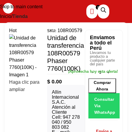
Skip to main content
Inicio
Tienda
Hot
108R00579
SKU:
Unidad de
Enviamos
a todo el
transferencia
Perú
108R00579
Llevamos tu
producto a
Phaser
cualquier parte
del país
7760(100K)
$
0.00
Haga clic para
Comprar
Ahora
ampliar
Allin
Internacional
Consultar
S.A.C.
Via
Atención al
Cliente
WhatsApp
Cell: 947 278
040 / 950
803 082
Envíos a