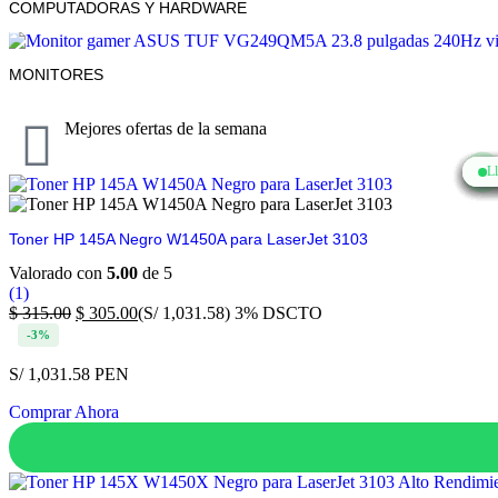
COMPUTADORAS Y HARDWARE
MONITORES
Mejores ofertas de la semana
L
L
L
L
L
L
L
L
L
Toner HP 145A Negro W1450A para LaserJet 3103
Valorado con
5.00
de 5
(1)
$
315.00
$
305.00
(S/ 1,031.58)
3% DSCTO
-3%
S/ 1,031.58 PEN
Comprar Ahora