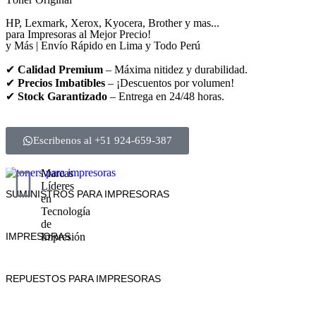
HP, Lexmark, Xerox, Kyocera, Brother y mas...
para Impresoras al Mejor Precio!
y Más | Envío Rápido en Lima y Todo Perú
✔
Calidad Premium
– Máxima nitidez y durabilidad.
✔
Precios Imbatibles
– ¡Descuentos por volumen!
✔
Stock Garantizado
– Entrega en 24/48 horas.
Escribenos al +51 924-659-387
Marcas
Líderes
SUMINISTROS PARA IMPRESORAS
en
Tecnología
de
IMPRESORAS
Impresión
REPUESTOS PARA IMPRESORAS