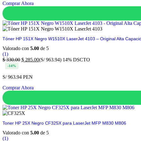
Comprar Ahora
Tóner HP 151X Negro W1510X LaserJet 4103 – Original Alta Capaci
Valorado con
5.00
de 5
(1)
$
330.00
$
285.00
(S/ 963.94)
14% DSCTO
-14%
S/ 963.94 PEN
Comprar Ahora
Toner HP 25X Negro CF325X para LaserJet MFP M830 M806
Valorado con
5.00
de 5
(1)