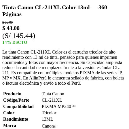
Tinta Canon CL-211XL Color 13ml — 360
Páginas
$
50.00
$
43.00
(S/ 145.44)
14% DSCTO
La tinta Canon CL-211XL Color es el cartucho tricolor de alto
rendimiento con 13 ml de tinta, pensado para quienes imprimen
documentos y fotos con mayor frecuencia. Su capacidad ampliada
reduce la cantidad de reemplazos frente a la versión estándar CL-
211. Es compatible con múltiples modelos PIXMA de las series iP,
MP y MX. En AllinPerú lo encuentra sellado de fábrica, con boleta
o factura electrónica y envío a todo el Perú.
Producto
Tinta Canon
Código/Parte
CL-211XL
Compatibilidad
PIXMA MP240™
Color
Tricolor
Rendimiento
13ML
Marca
Canon
®