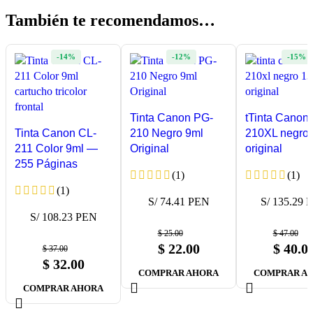
También te recomendamos…
-14%
-12%
-15%
Tinta Canon PG-
tTinta Canon 
Tinta Canon CL-
210 Negro 9ml
210XL negro
211 Color 9ml —
Original
original
255 Páginas
(1)
(1)
(1)
S/ 74.41 PEN
S/ 135.29 
S/ 108.23 PEN
$
25.00
$
47.00
$
22.00
$
40.0
$
37.00
$
32.00
COMPRAR AHORA
COMPRAR A
COMPRAR AHORA