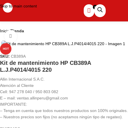
Skip to main content
Inicio
Tienda
Haga clic para ampliar
HOT
SKU:
CB389A
Kit de mantenimiento HP CB389A
L.J.P4014/4015 220
Allin Internacional S.A.C.
Atención al Cliente
Cell: 947 278 040 / 950 803 082
E – mail: ventas.allinperu@gmail.com
IMPORTANTE:
– Tenga en cuenta que todos nuestros productos son 100% originales.
– Nuestros precios son fijos (no aceptamos ningún tipo de regateo).