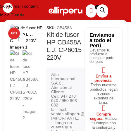
Skip to main content
Inicio
Tienda
CB458A
SKU:
Kit de fusor
HOT
Enviamos
Haga clic para ampliar
a todo el
HP CB458A
Perú
L.J. CP6015
Llevamos tu
producto a
220V
cualquier parte
del país
Allin
Envíos a
Internacional
provincia.
S.A.C.
Todos nuestros
Atención al
productos llegan
Cliente
a zonas
Cell: 947 278
externas de
040 / 950 803
Lima.
082
E – mail:
ventas.allinperu@gmail.com
Compra
IMPORTANTE:
segura.
Realiza
– Tenga en
tu compra con
cuenta que
la confianza y