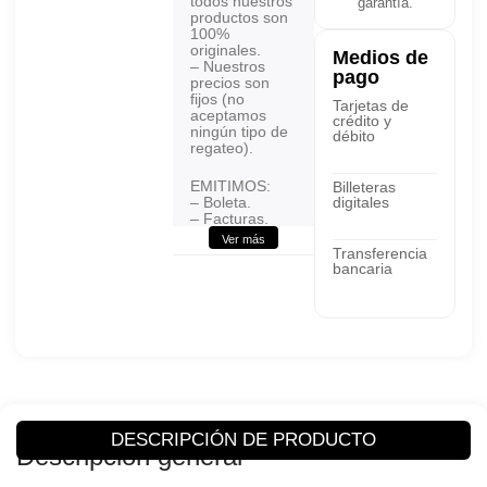
todos nuestros
garantía.
productos son
100%
originales.
Medios de
– Nuestros
pago
precios son
fijos (no
Tarjetas de
aceptamos
crédito y
ningún tipo de
débito
regateo).
EMITIMOS:
Billeteras
– Boleta.
digitales
– Facturas.
Ver más
Transferencia
FORMAS DE
bancaria
PAGO: Pago
contra entrega
– Via Deposito
–
Transferencia
Puede realizar
cualquier tipo
de consultas.
DESCRIPCIÓN DE PRODUCTO
Descripción general