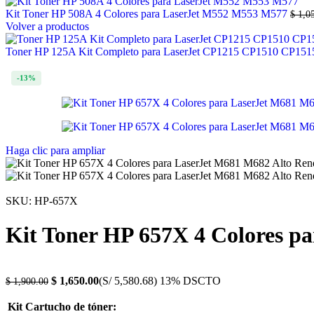
Kit Toner HP 508A 4 Colores para LaserJet M552 M553 M577
$
1,05
Volver a productos
Toner HP 125A Kit Completo para LaserJet CP1215 CP1510 CP15
-13%
Haga clic para ampliar
SKU:
HP-657X
Kit Toner HP 657X 4 Colores p
$
1,650.00
(S/ 5,580.68)
13% DSCTO
$
1,900.00
Kit Cartucho de tóner: