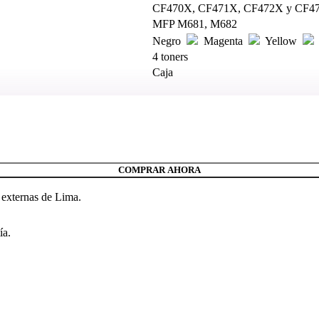
CF470X, CF471X, CF472X y CF4
MFP M681, M682
Negro
Magenta
Yellow
4 toners
Caja
COMPRAR AHORA
 externas de Lima.
ía.