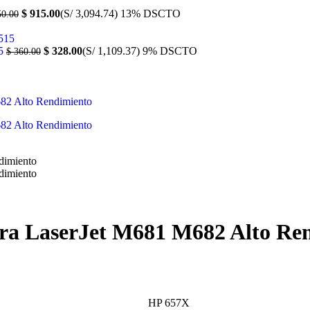
$
915.00
(S/ 3,094.74)
13% DSCTO
0.00
15
$
328.00
(S/ 1,109.37)
9% DSCTO
$
360.00
ara LaserJet M681 M682 Alto Re
HP 657X