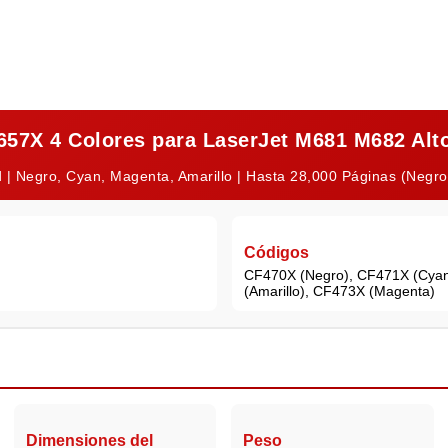
 657X 4 Colores para LaserJet M681 M682 Alt
 | Negro, Cyan, Magenta, Amarillo | Hasta 28,000 Páginas (Negro
Códigos
CF470X (Negro), CF471X (Cya
(Amarillo), CF473X (Magenta)
Dimensiones del
Peso