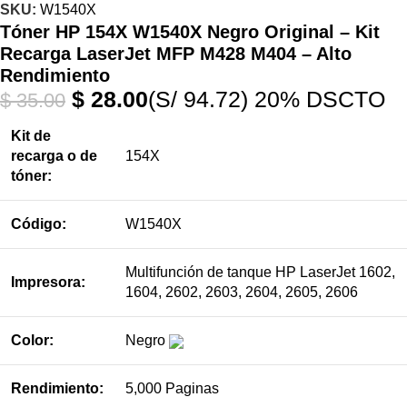
SKU:
W1540X
Tóner HP 154X W1540X Negro Original – Kit
Recarga LaserJet MFP M428 M404 – Alto
Rendimiento
$
28.00
(S/ 94.72)
20% DSCTO
$
35.00
Kit de
recarga o de
154X
tóner:
Código:
W1540X
Multifunción de tanque HP LaserJet 1602,
Impresora:
1604, 2602, 2603, 2604, 2605, 2606
Color:
Negro
Rendimiento:
5,000 Paginas