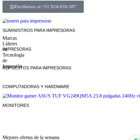
Escribenos al +51 924-659-387
SUMINISTROS PARA IMPRESORAS
Marcas
Líderes
en
IMPRESORAS
Tecnología
de
Impresión
REPUESTOS PARA IMPRESORAS
COMPUTADORAS Y HARDWARE
MONITORES
Mejores ofertas de la semana
L