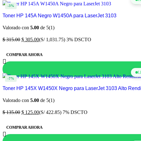
-3%
Toner HP 145A Negro W1450A para LaserJet 3103
Valorado con
5.00
de 5
(1)
$
315.00
$
305.00
(S/ 1,031.75)
3% DSCTO
COMPRAR AHORA
L
-7%
Toner HP 145X W1450X Negro para LaserJet 3103 Alto Rend
Valorado con
5.00
de 5
(1)
$
135.00
$
125.00
(S/ 422.85)
7% DSCTO
COMPRAR AHORA