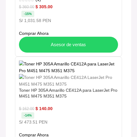
$
305.00
$
360.00
-15%
S/ 1,031.58 PEN
Comprar Ahora
Asesor de ventas
Toner HP 305A Amarillo CE412A para LaserJet Pro
M451 M475 M351 M375
$
140.00
$
162.00
-14%
S/ 473.51 PEN
Comprar Ahora