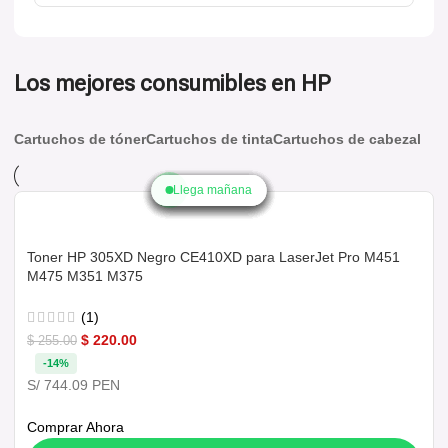
Los mejores consumibles en HP
Cartuchos de tóner
Cartuchos de tinta
Cartuchos de cabezal
Llega mañana
Llega mañana
Llega mañana
Llega mañana
Llega mañana
Llega mañana
Llega mañana
Llega mañana
Llega mañana
Toner HP 305XD Negro CE410XD para LaserJet Pro M451
M475 M351 M375
(1)
$
220.00
$
255.00
-14%
S/ 744.09 PEN
Comprar Ahora