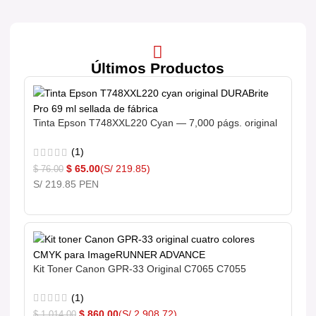
Últimos Productos
Tinta Epson T748XXL220 Cyan — 7,000 págs. original
(1)
$
65.00
(S/ 219.85)
$
76.00
S/ 219.85 PEN
Kit Toner Canon GPR-33 Original C7065 C7055
(1)
$
860.00
(S/ 2,908.72)
$
1,014.00