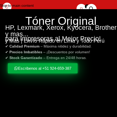
Skip to main content
Tóner
Original
HP, Lexmark, Xerox, Kyocera, Brother
y mas...
para Impresoras al Mejor Precio!
y Más | Envío Rápido en Lima y Todo Perú
✔
Calidad Premium
– Máxima nitidez y durabilidad.
✔
Precios Imbatibles
– ¡Descuentos por volumen!
✔
Stock Garantizado
– Entrega en 24/48 horas.
Escribenos al +51 924-659-387