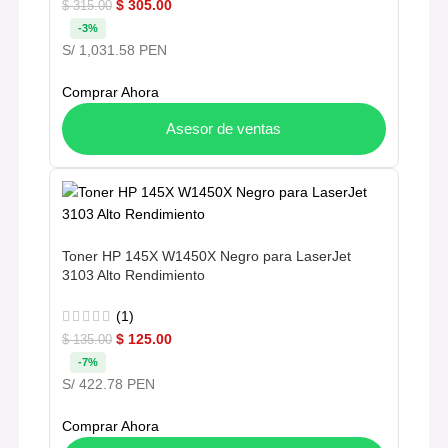
$
305.00
$
315.00
-3%
S/ 1,031.58 PEN
Comprar Ahora
Asesor de ventas
Toner HP 145X W1450X Negro para LaserJet
3103 Alto Rendimiento
(1)
$
125.00
$
135.00
-7%
S/ 422.78 PEN
Comprar Ahora