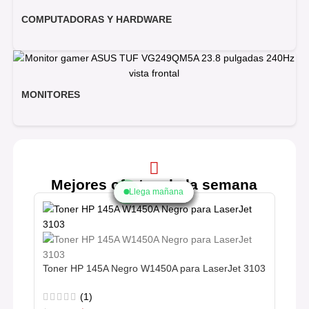
COMPUTADORAS Y HARDWARE
MONITORES
Mejores ofertas de la semana
Llega mañana
Llega mañana
Llega mañana
Llega mañana
Llega mañana
Llega mañana
Llega mañana
Llega mañana
Llega mañana
Toner HP 145A Negro W1450A para LaserJet 3103
(1)