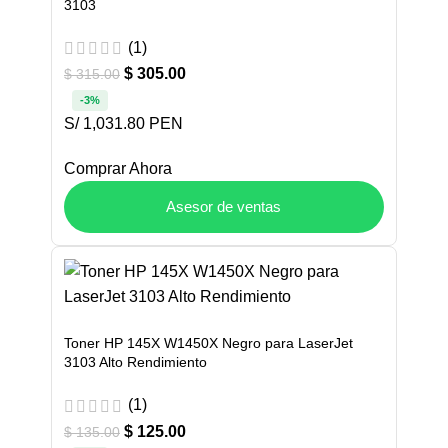
3103
(1)
$
305.00
$
315.00
-3%
S/ 1,031.80 PEN
Comprar Ahora
Asesor de ventas
Toner HP 145X W1450X Negro para LaserJet
3103 Alto Rendimiento
(1)
$
125.00
$
135.00