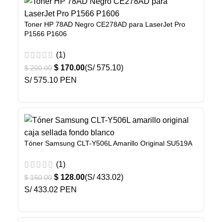
Toner HP 78AD Negro CE278AD para LaserJet Pro
P1566 P1606
(1)
$
170.00
(S/ 575.10)
$
200.00
S/ 575.10 PEN
Tóner Samsung CLT-Y506L Amarillo Original SU519A
(1)
$
128.00
(S/ 433.02)
$
150.00
S/ 433.02 PEN