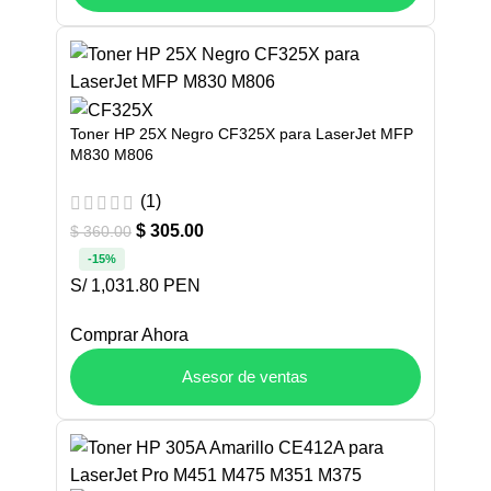
Toner HP 25X Negro CF325X para LaserJet MFP
M830 M806
(1)
$
305.00
$
360.00
-15%
S/ 1,031.80 PEN
Comprar Ahora
Asesor de ventas