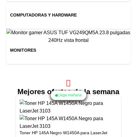
COMPUTADORAS Y HARDWARE
MONITORES
Mejores ofertas de la semana
Llega mañana
Llega mañana
Llega mañana
Llega mañana
Llega mañana
Llega mañana
Llega mañana
Llega mañana
Llega mañana
Toner HP 145A Negro W1450A para LaserJet