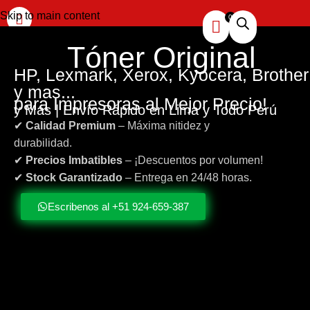
Skip to main content
Tóner
Original
HP, Lexmark, Xerox, Kyocera, Brother
y mas...
para Impresoras al Mejor Precio!
y Más | Envío Rápido en Lima y Todo Perú
✔
Calidad Premium
– Máxima nitidez y
durabilidad.
✔
Precios Imbatibles
– ¡Descuentos por volumen!
✔
Stock Garantizado
– Entrega en 24/48 horas.
Escribenos al +51 924-659-387