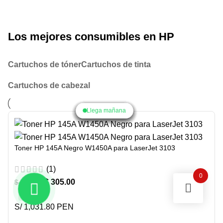
Los mejores consumibles en HP
Cartuchos de tóner
Cartuchos de tinta
Cartuchos de cabezal
Llega mañana
Llega mañana
Llega mañana
Llega mañana
Llega mañana
Llega mañana
Llega mañana
Llega mañana
Llega mañana
Toner HP 145A Negro W1450A para LaserJet 3103
(1)
0
$
305.00
$
315.00
-3%
S/ 1,031.80 PEN