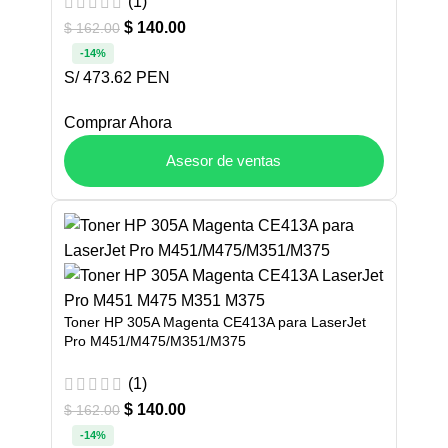
(1)
$
140.00
$
162.00
-14%
S/ 473.62 PEN
Comprar Ahora
Asesor de ventas
Toner HP 305A Magenta CE413A para LaserJet
Pro M451/M475/M351/M375
(1)
$
140.00
$
162.00
-14%