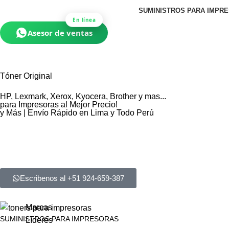
SUMINISTROS PARA IMPR
En línea
Asesor de ventas
Tóner
Original
HP, Lexmark, Xerox, Kyocera, Brother y mas...
para Impresoras al Mejor Precio!
y Más | Envío Rápido en Lima y Todo Perú
✔
Calidad Premium
– Máxima nitidez y durabilidad.
✔
Precios Imbatibles
– ¡Descuentos por volumen!
✔
Stock Garantizado
– Entrega en 24/48 horas.
Escribenos al +51 924-659-387
Marcas
SUMINISTROS PARA IMPRESORAS
Líderes