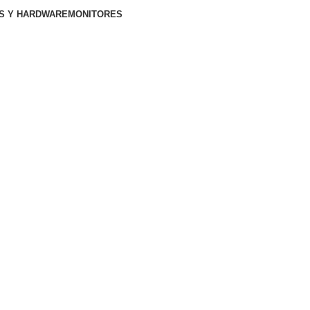
S Y HARDWARE
MONITORES