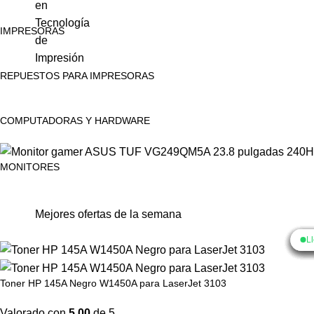
en
Tecnología
IMPRESORAS
de
Impresión
REPUESTOS PARA IMPRESORAS
COMPUTADORAS Y HARDWARE
MONITORES
Mejores ofertas de la semana
L
L
L
L
L
L
L
L
L
Toner HP 145A Negro W1450A para LaserJet 3103
Valorado con
5.00
de 5