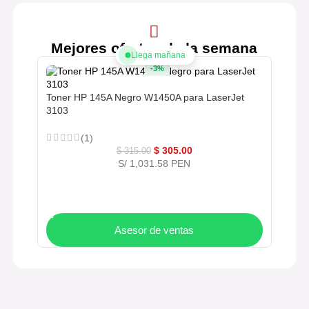
Mejores ofertas de la semana
Llega mañana
-3%
Toner HP 145A Negro W1450A para LaserJet
3103
(1)
$
305.00
$
315.00
S/ 1,031.58 PEN
COMPRAR AHORA
Asesor de ventas