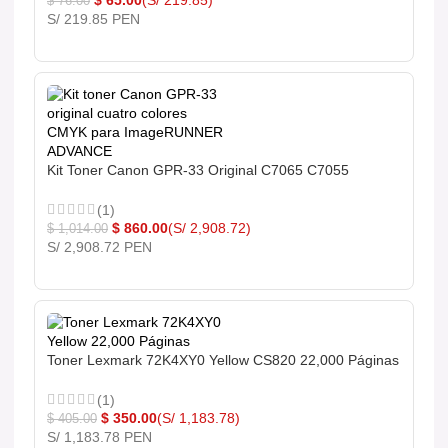
$
76.00
S/ 219.85 PEN
Kit Toner Canon GPR-33 Original C7065 C7055
(1)
$
860.00
(S/ 2,908.72)
$
1,014.00
S/ 2,908.72 PEN
Toner Lexmark 72K4XY0 Yellow CS820 22,000 Páginas
(1)
$
350.00
(S/ 1,183.78)
$
405.00
S/ 1,183.78 PEN