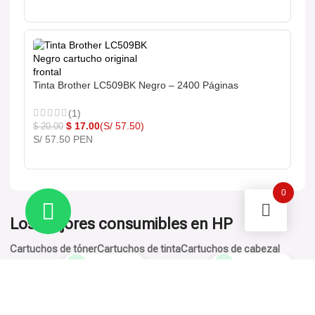
Tinta Brother LC509BK Negro – 2400 Páginas
(1)
$
17.00
(S/ 57.50)
$
20.00
S/ 57.50 PEN
0
Los mejores consumibles en HP
Cartuchos de tóner
Cartuchos de tinta
Cartuchos de cabezal
Llega mañana
Llega mañana
-14%
-14%
Toner HP 305XD Negro
CE410XD para LaserJet