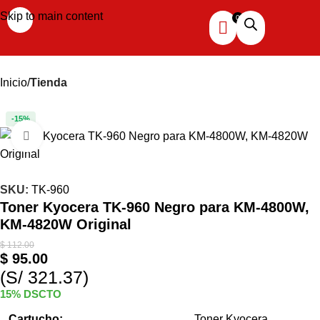
Skip to main content
Inicio
Tienda
-15%
Haga clic para ampliar
SKU:
TK-960
Toner Kyocera TK-960 Negro para KM-4800W,
KM-4820W Original
$
112.00
$
95.00
(S/ 321.37)
15% DSCTO
Cartucho:
Toner Kyocera