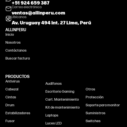
+51 924 659 387
Correo electrónico
ventas@allinperu.com
Ubícanos
Av. Uruguay 494 Int. 27 Lima, Perú
ALLINPERU
Inicio
Nosotros
Contáctanos
Buscar factura
PRODUCTOS
Antivirus
Monitor
Audífonos
Cabezal
Otros
Escritorio Gaming
Cintas
Protección
Cart. Mantenimiento
Drum
Soporte para monitor
Kit de mantenimiento
Estabilizadores
Suministros
Laptops
Fusor
Switches
Luces LED