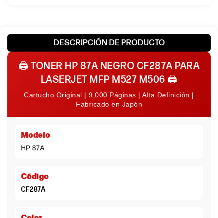
DESCRIPCIÓN DE PRODUCTO
🖨️
TONER HP 87A NEGRO CF287A PARA
LASERJET MFP M527 M506
🖨️
Cartucho Original | 9,000 Páginas | Alta Definición |
Fabricado en Japón
Modelo
HP 87A
Código
CF287A