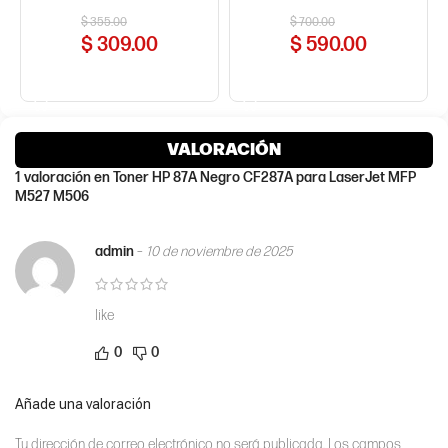
$
355.00
$
700.00
$
309.00
$
590.00
COMPRAR AHORA
COMPRAR AHORA
VALORACIÓN
1 valoración en
Toner HP 87A Negro CF287A para LaserJet MFP
M527 M506
admin
–
10 de noviembre de 2025
like
0
0
Añade una valoración
Tu dirección de correo electrónico no será publicada.
Los campos