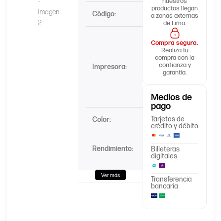
nuestros
productos llegan
Código:
CF287A
a zonas externas
de Lima.
HP
Compra segura.
LaserJet
Realiza tu
Enterprise
compra con la
confianza y
Impresora:
Flow MFP
garantía.
M527,
M506,
M501
Medios de
pago
Tarjetas de
Color:
Negro
crédito y débito
9,000
Rendimiento:
Billeteras
Páginas
digitales
Ver más
Tipo de
Transferencia
Caja
bancaria
embalaje: