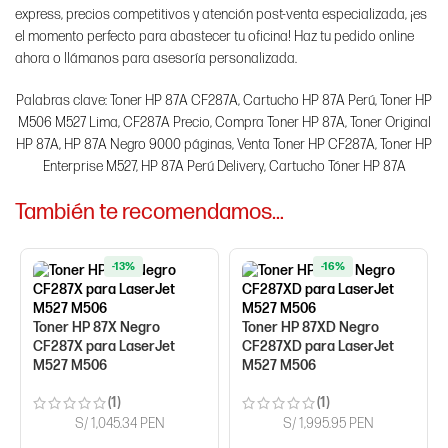
express, precios competitivos y atención post-venta especializada, ¡es
el momento perfecto para abastecer tu oficina! Haz tu pedido online
ahora o llámanos para asesoría personalizada.
Palabras clave: Toner HP 87A CF287A, Cartucho HP 87A Perú, Toner HP
M506 M527 Lima, CF287A Precio, Compra Toner HP 87A, Toner Original
HP 87A, HP 87A Negro 9000 páginas, Venta Toner HP CF287A, Toner HP
Enterprise M527, HP 87A Perú Delivery, Cartucho Tóner HP 87A
También te recomendamos…
-13%
-16%
Toner HP 87X Negro
Toner HP 87XD Negro
CF287X para LaserJet
CF287XD para LaserJet
M527 M506
M527 M506
(1)
(1)
S/ 1,045.34 PEN
S/ 1,995.95 PEN