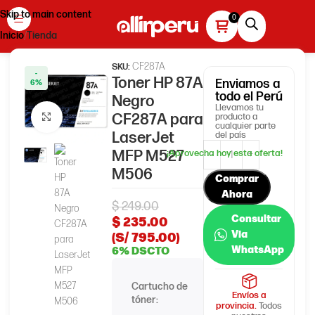
Skip to main content
Inicio
Tienda
CF287A
SKU:
-
Toner HP 87A
Enviamos
a
6%
todo el Perú
Negro
Llevamos tu
CF287A para
producto a
Haga clic para ampliar
cualquier parte
LaserJet
del país
MFP M527
M506
Comprar
Ahora
$
249.00
Consultar
$
235.00
Via
(S/ 795.00)
WhatsApp
6% DSCTO
Cartucho de
HP 87A
Envíos a
tóner:
provincia.
Todos