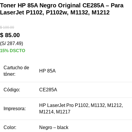
Toner HP 85A Negro Original CE285A – Para
LaserJet P1102, P1102w, M1132, M1212
$
100.00
$
85.00
(S/ 287.49)
15% DSCTO
Cartucho de
HP 85A
tóner:
Código:
CE285A
HP LaserJet Pro P1102, M1132, M1212,
Impresora:
M1214, M1217
Color:
Negro – black