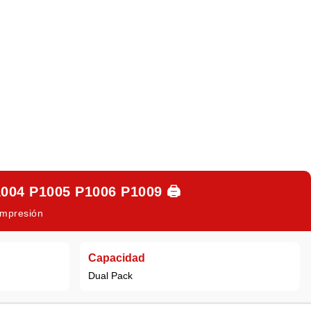
04 P1005 P1006 P1009
🖨️
 Impresión
Capacidad
Dual Pack