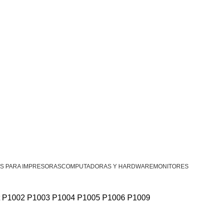
S PARA IMPRESORAS
COMPUTADORAS Y HARDWARE
MONITORES
t P1002 P1003 P1004 P1005 P1006 P1009