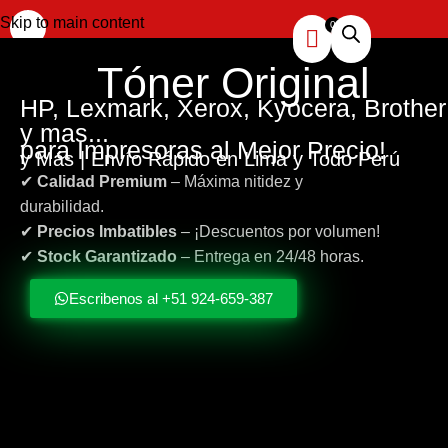
Skip to main content
Tóner
Original
HP, Lexmark, Xerox, Kyocera, Brother
y mas...
para Impresoras al Mejor Precio!
y Más | Envío Rápido en Lima y Todo Perú
✔
Calidad Premium
– Máxima nitidez y
durabilidad.
✔
Precios Imbatibles
– ¡Descuentos por volumen!
✔
Stock Garantizado
– Entrega en 24/48 horas.
Escribenos al +51 924-659-387