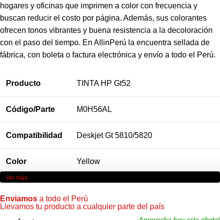
hogares y oficinas que imprimen a color con frecuencia y
buscan reducir el costo por página. Además, sus colorantes
ofrecen tonos vibrantes y buena resistencia a la decoloración
con el paso del tiempo. En AllinPerú la encuentra sellada de
fábrica, con boleta o factura electrónica y envío a todo el Perú.
Producto
TINTA HP Gt52
Código/Parte
M0H56AL
Compatibilidad
Deskjet Gt 5810/5820
Color
Yellow
Ver más
Rendimiento
8,000 páginas
Enviamos
a todo el Perú
Llevamos tu producto a cualquier parte del país
Marca
Hewlett-Packard