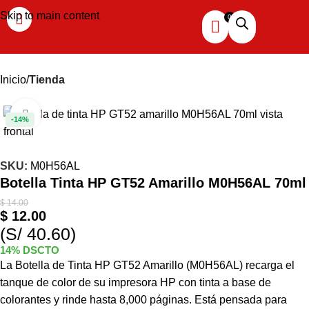
Skip to main content
Inicio
Tienda
Haga clic para ampliar
-14%
SKU:
M0H56AL
Botella Tinta HP GT52 Amarillo M0H56AL 70ml
$
14.00
$
12.00
(S/ 40.60)
14% DSCTO
La Botella de Tinta HP GT52 Amarillo (M0H56AL) recarga el
tanque de color de su impresora HP con tinta a base de
colorantes y rinde hasta 8,000 páginas. Está pensada para