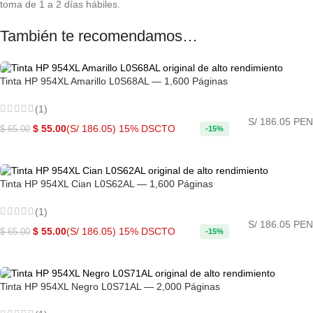
toma de 1 a 2 días hábiles.
También te recomendamos…
Tinta HP 954XL Amarillo L0S68AL — 1,600 Páginas
(1)
S/ 186.05 PEN
$
55.00
(S/ 186.05)
15% DSCTO
$
65.00
-15%
COMPRAR AHORA
Tinta HP 954XL Cian L0S62AL — 1,600 Páginas
(1)
S/ 186.05 PEN
$
55.00
(S/ 186.05)
15% DSCTO
$
65.00
-15%
COMPRAR AHORA
Tinta HP 954XL Negro L0S71AL — 2,000 Páginas