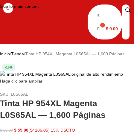
Skip to main content
a
$
0.00
Inicio
Tienda
Tinta HP 954XL Magenta L0S65AL — 1,600 Páginas
-15%
Haga clic para ampliar
SKU:
L0S65AL
Tinta HP 954XL Magenta
L0S65AL — 1,600 Páginas
$
55.00
(S/ 186.05)
15% DSCTO
$
65.00