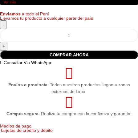
Ver más
Enviamos
a todo el Perú
Condición
Original
Llevamos tu producto a cualquier parte del país
COMPRAR AHORA
Consultar Via WhatsApp
Envíos a provincia.
Todos nuestros productos llegan a zonas
externas de Lima.
Compra segura.
Realiza tu compra con la confianza y garantía.
Medios de pago
Tarjetas de crédito y débito