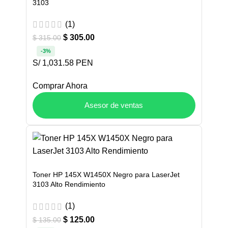
3103
(1)
$
305.00
$
315.00
-3%
S/ 1,031.58 PEN
Comprar Ahora
Asesor de ventas
Toner HP 145X W1450X Negro para LaserJet
3103 Alto Rendimiento
(1)
$
125.00
$
135.00