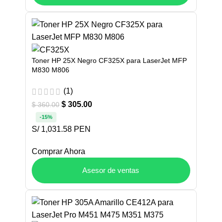
Toner HP 25X Negro CF325X para LaserJet MFP
M830 M806
(1)
$
305.00
$
360.00
-15%
S/ 1,031.58 PEN
Comprar Ahora
Asesor de ventas