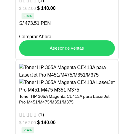
(1)
$
140.00
$
162.00
-14%
S/ 473.51 PEN
Comprar Ahora
Asesor de ventas
Toner HP 305A Magenta CE413A para LaserJet
Pro M451/M475/M351/M375
(1)
$
140.00
$
162.00
-14%