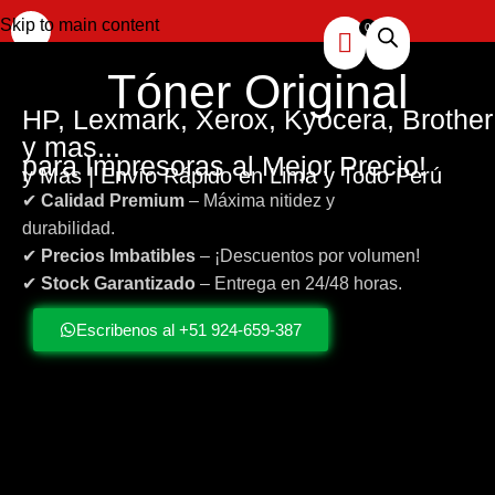
Skip to main content
Tóner
Original
HP, Lexmark, Xerox, Kyocera, Brother
y mas...
para Impresoras al Mejor Precio!
y Más | Envío Rápido en Lima y Todo Perú
✔
Calidad Premium
– Máxima nitidez y
durabilidad.
✔
Precios Imbatibles
– ¡Descuentos por volumen!
✔
Stock Garantizado
– Entrega en 24/48 horas.
Escribenos al +51 924-659-387