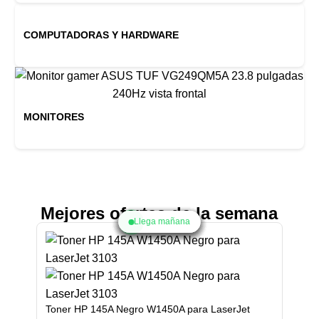
COMPUTADORAS Y HARDWARE
MONITORES
Mejores ofertas de la semana
Llega mañana
Llega mañana
Llega mañana
Llega mañana
Llega mañana
Llega mañana
Llega mañana
Llega mañana
Llega mañana
Toner HP 145A Negro W1450A para LaserJet