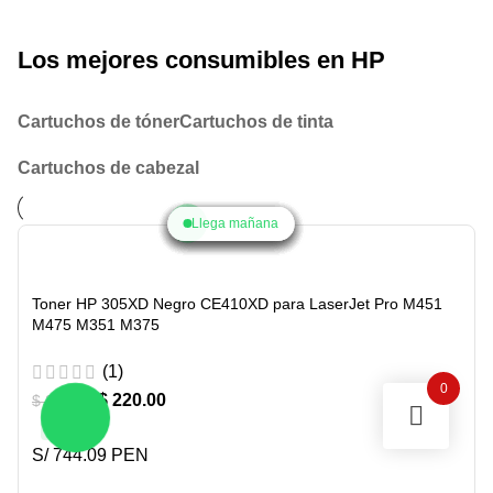
Los mejores consumibles en HP
Cartuchos de tóner
Cartuchos de tinta
Cartuchos de cabezal
Llega mañana
Llega mañana
Llega mañana
Llega mañana
Llega mañana
Llega mañana
Llega mañana
Llega mañana
Llega mañana
Toner HP 305XD Negro CE410XD para LaserJet Pro M451
M475 M351 M375
(1)
0
$
220.00
$
255.00
-14%
S/ 744.09 PEN