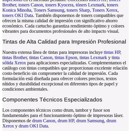
Brother
,
toners Canon
,
toners Kyocera
,
tóners Lexmark
,
t
oners
Konica Minolta
,
Toners Samsung
,
toners Sharp
,
Toners Xerox
,
toners OKI Data
. También disponemos de
toners compatibles
que
ofrecen la misma calidad de impresión con significativo ahorro
económico. Cada cartucho garantiza rendimiento óptimo y colores
vibrantes para documentos profesionales de alto impacto visual.
Tintas de Alta Calidad para Impresión Profesional
Nuestra extensa línea de
tintas para impresoras
incluye
t
intas HP
,
tintas Brother
,
tintas Canon
,
tintas Epson
,
tintas Lexmark
y
tinta
sólida Xerox
para aplicaciones especializadas. Complementamos el
catálogo con
tintas compatibles
que proporcionan excelente relación
costo-beneficio sin comprometer la calidad de impresión. Cada
formulación está diseñada para ofrecer colores precisos, textos
nítidos y durabilidad excepcional en diferentes tipos de papel y
condiciones ambientales.
Componentes Técnicos Especializados
Los componentes técnicos como
drum
,
tambor
y
fusor
son
fundamentales para el funcionamiento óptimo de impresoras láser.
Disponemos de
drum Canon
,
drum HP
,
drum Samsung
,
drum
Xerox
y
drum OKI Data
.