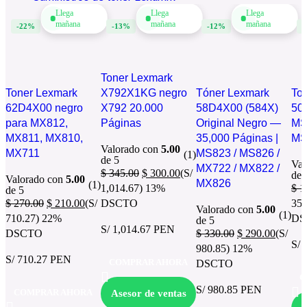
Llega
Llega
Llega
mañana
mañana
mañana
-22%
-13%
-12%
-
Toner Lexmark
Toner Lexmark
X792X1KG negro
Tóner Lexmark
To
62D4X00 negro
X792 20.000
58D4X00 (584X)
50
para MX812,
Páginas
Original Negro —
MS
MX811, MX810,
35,000 Páginas |
MS
Valorado con
5.00
MX711
MS823 / MS826 /
(1)
de 5
Val
MX722 / MX822 /
$
345.00
$
300.00
(S/
de 
Valorado con
5.00
MX826
(1)
1,014.67)
13%
$
1
de 5
$
270.00
$
210.00
(S/
DSCTO
351
Valorado con
5.00
(1)
710.27)
22%
DS
de 5
S/ 1,014.67 PEN
DSCTO
$
330.00
$
290.00
(S/
S/ 
980.85)
12%
S/ 710.27 PEN
COMPRAR AHORA
DSCTO
C
S/ 980.85 PEN
COMPRAR AHORA
Asesor de ventas