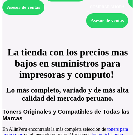
A
COMPRAR AHORA
Asesor de ventas
Asesor de ventas
La tienda con los precios mas
bajos en suministros para
impresoras y computo!
Lo más completo, variado y de más alta
calidad del mercado peruano.
Toners Originales y Compatibles de Todas las
Marcas
En AllinPeru encontrarás la más completa selección de
toners para
impresoras
en el mercado peruano. Ofrecemos
toners HP
,
toners