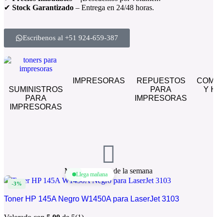
✔
Stock Garantizado
– Entrega en 24/48 horas.
Escribenos al +51 924-659-387
IMPRESORAS
REPUESTOS
COM
SUMINISTROS
PARA
Y 
PARA
IMPRESORAS
IMPRESORAS
Mejores ofertas de la semana
Llega mañana
-3%
Toner HP 145A Negro W1450A para LaserJet 3103