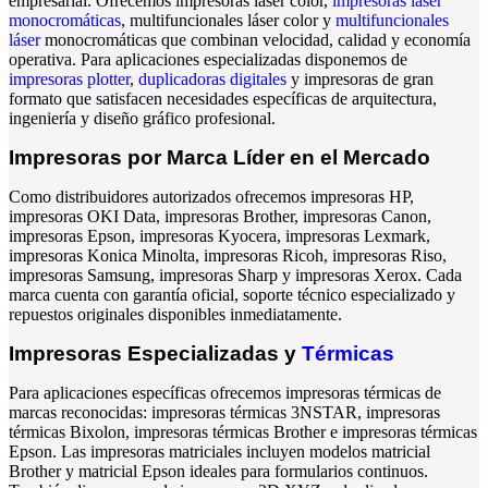
empresarial. Ofrecemos
impresoras láser color
,
impresoras láser
monocromáticas
,
multifuncionales láser color
y
multifuncionales
láser
monocromáticas
que combinan velocidad, calidad y economía
operativa. Para aplicaciones especializadas disponemos de
impresoras plotter
,
duplicadoras digitales
y
impresoras de gran
formato
que satisfacen necesidades específicas de arquitectura,
ingeniería y diseño gráfico profesional.
Impresoras por Marca Líder en el Mercado
Como distribuidores autorizados ofrecemos
impresoras HP
,
impresoras OKI Data
,
impresoras Brother
,
impresoras Canon
,
impresoras Epson
,
impresoras Kyocera
,
impresoras Lexmark
,
impresoras Konica Minolta
,
impresoras Ricoh
,
impresoras Riso
,
impresoras Samsung
,
impresoras Sharp
y
impresoras Xerox
. Cada
marca cuenta con garantía oficial, soporte técnico especializado y
repuestos originales disponibles inmediatamente.
Impresoras Especializadas y
Térmicas
Para aplicaciones específicas ofrecemos
impresoras térmicas
de
marcas reconocidas:
impresoras térmicas 3NSTAR
,
impresoras
térmicas Bixolon
,
impresoras térmicas Brother
e
impresoras térmicas
Epson
. Las
impresoras matriciales
incluyen modelos
matricial
Brother
y
matricial Epson
ideales para formularios continuos.