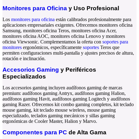
Monitores para Oficina
y Uso Profesional
Los
monitores para oficina
están calibrados profesionalmente para
aplicaciones empresariales exigentes. Ofrecemos
monitores oficina
Samsung
,
monitores oficina Teros
,
monitores oficina Acer
,
monitores oficina AOC
,
monitores oficina Lenovo
y
monitores
oficina Viewsonic
. Complementamos la oferta con
soportes para
monitores
ergonómicos, específicamente
soportes
Teros
que
permiten configuraciones multi-pantalla y ajustes precisos de altura,
rotación e inclinación.
Accesorios Gaming
y Periféricos
Especializados
Los
accesorios gaming
incluyen
audífonos gaming
de marcas
premium:
audífonos gaming Antryx
,
audífonos gaming Halion
,
audífonos gaming Havit
,
audífonos gaming Logitech
y
audífonos
gaming Razer
. Ofrecemos
kit combo gaming
completos,
kit teclado
mouse gaming
,
kit teclado mouse wireless
,
mouse gaming
especializado,
teclados gaming
mecánicos y
sillas gaming
ergonómicas de
Cooler Master
,
Halion
y
Marvo
.
Componentes para PC
de Alta Gama