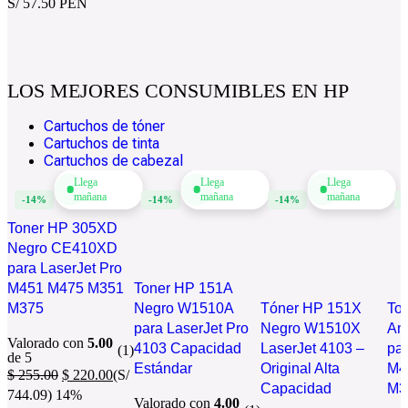
S/ 57.50 PEN
LOS MEJORES CONSUMIBLES EN HP
Cartuchos de tóner
Cartuchos de tinta
Cartuchos de cabezal
Llega
Llega
Llega
mañana
mañana
mañana
-14%
-14%
-14%
-
Toner HP 305XD
Negro CE410XD
para LaserJet Pro
M451 M475 M351
Toner HP 151A
M375
Negro W1510A
Tóner HP 151X
To
para LaserJet Pro
Negro W1510X
Am
Valorado con
5.00
4103 Capacidad
LaserJet 4103 –
par
(1)
de 5
Estándar
Original Alta
M4
$
255.00
$
220.00
(S/
Capacidad
M3
744.09)
14%
Valorado con
4.00