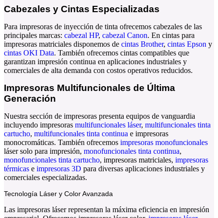
Cabezales y Cintas Especializadas
Para impresoras de inyección de tinta ofrecemos
cabezales
de las
principales marcas:
cabezal HP
,
cabezal Canon
. En
cintas para
impresoras
matriciales disponemos de
cintas Brother
,
cintas Epson
y
cintas OKI Data
. También ofrecemos
cintas compatibles
que
garantizan impresión continua en aplicaciones industriales y
comerciales de alta demanda con costos operativos reducidos.
Impresoras Multifuncionales de Última
Generación
Nuestra sección de
impresoras
presenta equipos de vanguardia
incluyendo
impresoras
multifuncionales láser
,
multifuncionales tinta
cartucho
,
multifuncionales tinta continua
e
impresoras
monocromáticas
. También ofrecemos
impresoras monofuncionales
láser
solo para impresión,
monofuncionales tinta continua
,
monofuncionales tinta cartucho
,
impresoras matriciales
,
impresoras
térmicas
e
impresoras 3D
para diversas aplicaciones industriales y
comerciales especializadas.
Tecnología Láser y Color Avanzada
Las
impresoras láser
representan la máxima eficiencia en impresión