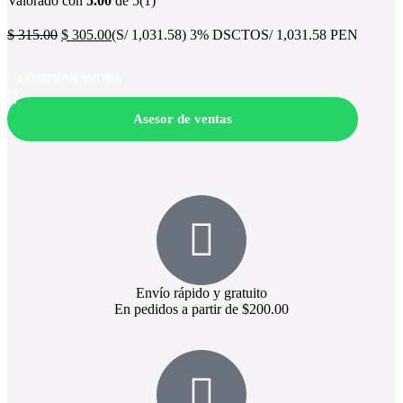
Valorado con
5.00
de 5
(1)
$
315.00
$
305.00
(S/ 1,031.58)
3% DSCTO
S/ 1,031.58 PEN
COMPRAR AHORA
Asesor de ventas
Envío rápido y gratuito
En pedidos a partir de $200.00