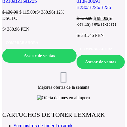
B210/B215/B205
013R00691
B230/B225/B235
$
130.00
$
115.00
(S/ 388.96)
12%
DSCTO
$
120.00
$
98.00
(S/
331.46)
18% DSCTO
S/ 388.96 PEN
S/ 331.46 PEN
COMPRAR AHORA
COMPRAR AHORA
Asesor de ventas
Asesor de ventas
Mejores ofertas de la semana
CARTUCHOS DE TONER LEXMARK
Suministros de tóner Lexamrk