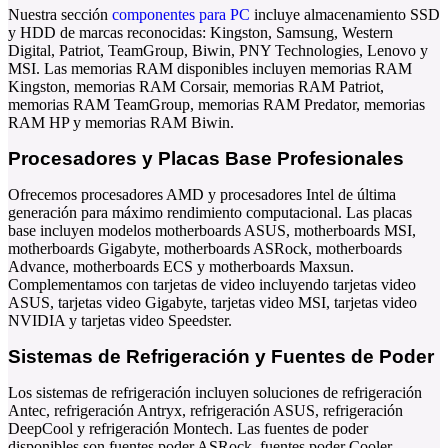
Nuestra sección
componentes para PC
incluye
almacenamiento SSD
y
HDD
de marcas reconocidas:
Kingston
,
Samsung
,
Western
Digital
,
Patriot
,
TeamGroup
,
Biwin
,
PNY Technologies
,
Lenovo
y
MSI
. Las
memorias RAM
disponibles incluyen
memorias RAM
Kingston
,
memorias RAM Corsair
,
memorias RAM Patriot
,
memorias RAM TeamGroup
,
memorias RAM Predator
,
memorias
RAM HP
y
memorias RAM Biwin
.
Procesadores y Placas Base Profesionales
Ofrecemos
procesadores AMD
y
procesadores Intel
de última
generación para máximo rendimiento computacional. Las
placas
base
incluyen modelos
motherboards ASUS
,
motherboards MSI
,
motherboards Gigabyte
,
motherboards ASRock
,
motherboards
Advance
,
motherboards ECS
y
motherboards Maxsun
.
Complementamos con
tarjetas de video
incluyendo
tarjetas video
ASUS
,
tarjetas video Gigabyte
,
tarjetas video MSI
,
tarjetas video
NVIDIA
y
tarjetas video Speedster
.
Sistemas de Refrigeración y Fuentes de Poder
Los sistemas de
refrigeración
incluyen soluciones de
refrigeración
Antec
,
refrigeración Antryx
,
refrigeración ASUS
,
refrigeración
DeepCool
y
refrigeración Montech
. Las
fuentes de poder
disponibles son
fuentes poder ASRock
,
fuentes poder Cooler