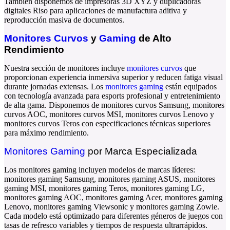
También disponemos de
impresoras 3D XYZ
y
duplicadoras
digitales Riso
para aplicaciones de manufactura aditiva y
reproducción masiva de documentos.
Monitores Curvos
y
Gaming
de Alto
Rendimiento
Nuestra sección de
monitores
incluye
monitores curvos
que
proporcionan experiencia inmersiva superior y reducen fatiga visual
durante jornadas extensas. Los
monitores gaming
están equipados
con tecnología avanzada para esports profesional y entretenimiento
de alta gama. Disponemos de
monitores curvos Samsung
,
monitores
curvos AOC
,
monitores curvos MSI
,
monitores curvos Lenovo
y
monitores curvos Teros
con especificaciones técnicas superiores
para máximo rendimiento.
Monitores Gaming
por Marca Especializada
Los
monitores gaming
incluyen modelos de marcas líderes:
monitores gaming Samsung
,
monitores gaming ASUS
,
monitores
gaming MSI
,
monitores gaming Teros
,
monitores gaming LG
,
monitores gaming AOC
,
monitores gaming Acer
,
monitores gaming
Lenovo
,
monitores gaming Viewsonic
y
monitores gaming Zowie
.
Cada modelo está optimizado para diferentes géneros de juegos con
tasas de refresco variables y tiempos de respuesta ultrarrápidos.