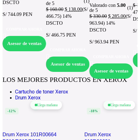
(1)
DSCTO
de 5
Valorado con
5.00
$
1
(1)
$
160.00
$
138.00
(S/
de 5
473
S/ 744.09 PEN
466.75)
14%
$
330.00
$
285.00
(S/
DS
DSCTO
963.94)
14%
COMPRAR AHORA
DSCTO
S/ 
S/ 466.75 PEN
S/ 963.94 PEN
Asesor de ventas
C
COMPRAR AHORA
COMPRAR AHORA
A
Asesor de ventas
Asesor de ventas
LOS MEJORES PRODUCTOS EN XEROX
Cartucho de toner Xerox
Drum Xerox
Llega mañana
Llega mañana
-12%
-18%
Drum Xerox 101R00664
Drum Xerox