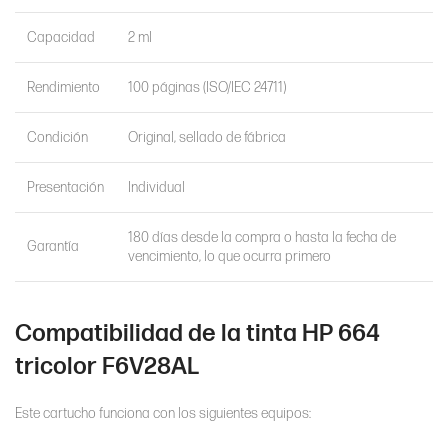
Capacidad
2 ml
Rendimiento
100 páginas (ISO/IEC 24711)
Condición
Original, sellado de fábrica
Presentación
Individual
180 días desde la compra o hasta la fecha de
Garantía
vencimiento, lo que ocurra primero
Compatibilidad de la tinta HP 664
tricolor F6V28AL
Este cartucho funciona con los siguientes equipos: