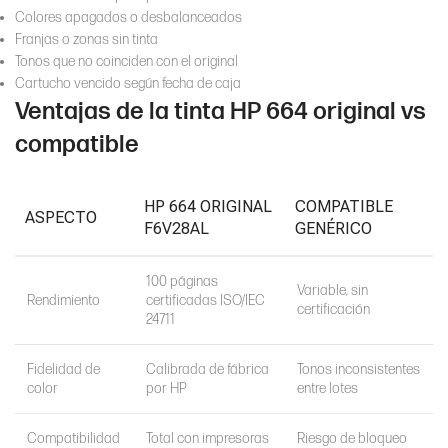
Colores apagados o desbalanceados
Franjas o zonas sin tinta
Tonos que no coinciden con el original
Cartucho vencido según fecha de caja
Ventajas de la tinta HP 664 original vs
compatible
HP 664 ORIGINAL
COMPATIBLE
ASPECTO
F6V28AL
GENÉRICO
100 páginas
Variable, sin
Rendimiento
certificadas ISO/IEC
certificación
24711
Fidelidad de
Calibrada de fábrica
Tonos inconsistentes
color
por HP
entre lotes
Compatibilidad
Total con impresoras
Riesgo de bloqueo