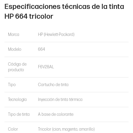
Especificaciones técnicas de la tinta
HP 664 tricolor
Marca
HP (Hewlett-Packard)
Modelo
664
Código de
F6V28AL
producto
Tipo
Cartucho de tinta
Tecnología
Inyección de tinta térmica
Tipo de tinta
A base de colorante
Color
Tricolor (cian, magenta, amarillo)