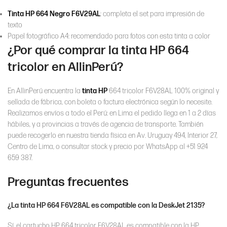
Tinta HP 664 Negro F6V29AL
: completa el set para impresión de
texto
Papel fotográfico A4: recomendado para fotos con esta tinta a color
¿Por qué comprar la tinta HP 664
tricolor en AllinPerú?
En AllinPerú encuentra la
tinta HP
664 tricolor F6V28AL 100% original y
sellada de fábrica, con boleta o factura electrónica según lo necesite.
Realizamos envíos a todo el Perú: en Lima el pedido llega en 1 a 2 días
hábiles, y a provincias a través de agencia de transporte. También
puede recogerlo en nuestra tienda física en Av. Uruguay 494, Interior 27,
Centro de Lima, o consultar stock y precio por WhatsApp al +51 924
659 387.
Preguntas frecuentes
¿La tinta HP 664 F6V28AL es compatible con la DeskJet 2135?
Sí, el cartucho HP 664 tricolor F6V28AL es compatible con la HP