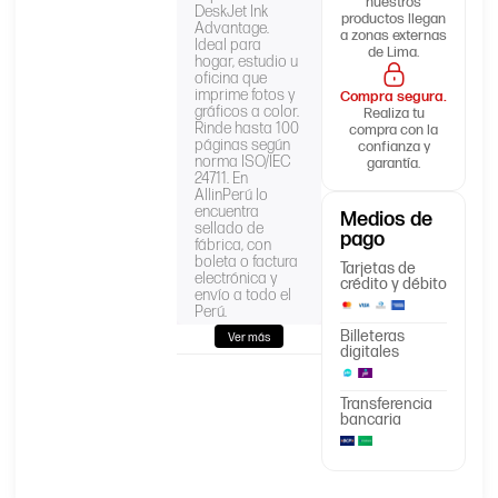
nuestros
DeskJet Ink
productos llegan
Advantage.
a zonas externas
Ideal para
de Lima.
hogar, estudio u
oficina que
imprime fotos y
Compra segura.
gráficos a color.
Realiza tu
Rinde hasta 100
compra con la
páginas según
confianza y
norma ISO/IEC
garantía.
24711. En
AllinPerú lo
encuentra
Medios de
sellado de
pago
fábrica, con
boleta o factura
Tarjetas de
electrónica y
crédito y débito
envío a todo el
Perú.
Billeteras
Ver más
digitales
TINTA
Producto
HP 664
Transferencia
bancaria
Código/Parte
F6V28AL