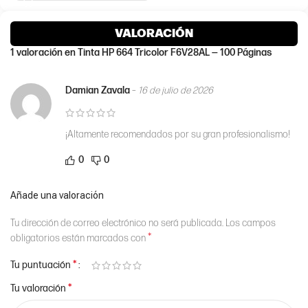
VALORACIÓN
1 valoración en
Tinta HP 664 Tricolor F6V28AL — 100 Páginas
Damian Zavala
–
16 de julio de 2026
¡Altamente recomendados por su gran profesionalismo!
0
0
Añade una valoración
Tu dirección de correo electrónico no será publicada.
Los campos
*
obligatorios están marcados con
*
Tu puntuación
*
Tu valoración