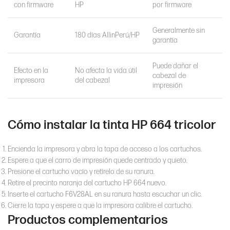
con firmware
HP
por firmware
Generalmente sin
Garantía
180 días AllinPerú/HP
garantía
Puede dañar el
Efecto en la
No afecta la vida útil
cabezal de
impresora
del cabezal
impresión
Cómo instalar la tinta HP 664 tricolor
Encienda la impresora y abra la tapa de acceso a los cartuchos.
Espere a que el carro de impresión quede centrado y quieto.
Presione el cartucho vacío y retírelo de su ranura.
Retire el precinto naranja del cartucho HP 664 nuevo.
Inserte el cartucho F6V28AL en su ranura hasta escuchar un clic.
Cierre la tapa y espere a que la impresora calibre el cartucho.
Productos complementarios