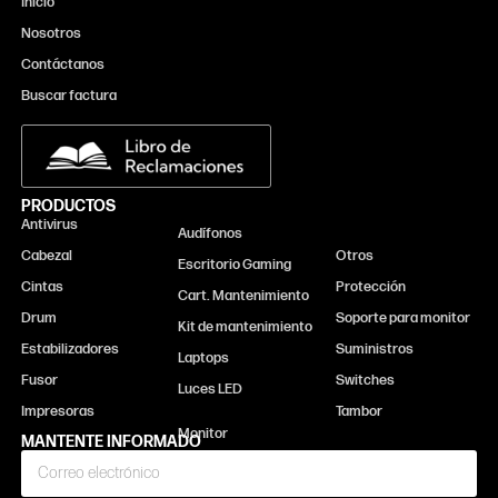
Inicio
Nosotros
Contáctanos
Buscar factura
PRODUCTOS
Antivirus
Monitor
Audífonos
Cabezal
Otros
Escritorio Gaming
Cintas
Protección
Cart. Mantenimiento
Drum
Soporte para monitor
Kit de mantenimiento
Estabilizadores
Suministros
Laptops
Fusor
Switches
Luces LED
Impresoras
Tambor
MANTENTE INFORMADO