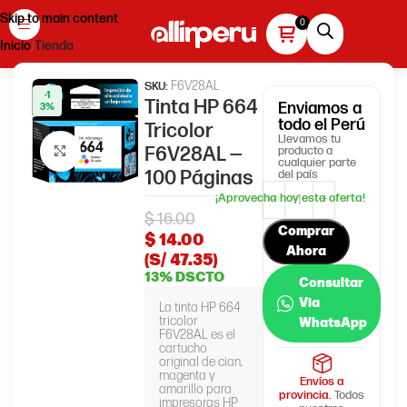
Skip to main content
Inicio
Tienda
F6V28AL
SKU:
-1
Tinta HP 664
Enviamos
a
3%
todo el Perú
Tricolor
Llevamos tu
F6V28AL —
producto a
Haga clic para ampliar
cualquier parte
100 Páginas
del país
$
16.00
Comprar
$
14.00
Ahora
(S/ 47.35)
13% DSCTO
Consultar
Via
La tinta HP 664
tricolor
WhatsApp
F6V28AL es el
cartucho
original de cian,
magenta y
Envíos a
amarillo para
provincia.
Todos
impresoras HP