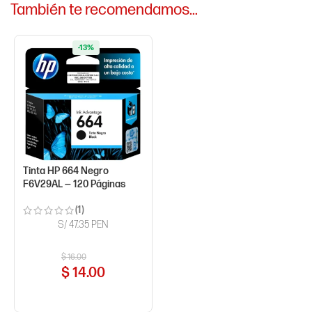
También te recomendamos…
-13%
Tinta HP 664 Negro
F6V29AL — 120 Páginas
(1)
S/ 47.35 PEN
$
16.00
$
14.00
COMPRAR AHORA