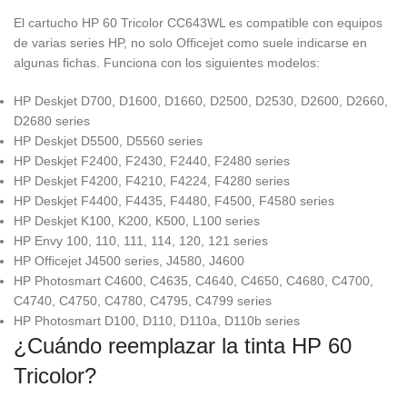
El cartucho HP 60 Tricolor CC643WL es compatible con equipos
de varias series HP, no solo Officejet como suele indicarse en
algunas fichas. Funciona con los siguientes modelos:
HP Deskjet D700, D1600, D1660, D2500, D2530, D2600, D2660,
D2680 series
HP Deskjet D5500, D5560 series
HP Deskjet F2400, F2430, F2440, F2480 series
HP Deskjet F4200, F4210, F4224, F4280 series
HP Deskjet F4400, F4435, F4480, F4500, F4580 series
HP Deskjet K100, K200, K500, L100 series
HP Envy 100, 110, 111, 114, 120, 121 series
HP Officejet J4500 series, J4580, J4600
HP Photosmart C4600, C4635, C4640, C4650, C4680, C4700,
C4740, C4750, C4780, C4795, C4799 series
HP Photosmart D100, D110, D110a, D110b series
¿Cuándo reemplazar la tinta HP 60
Tricolor?