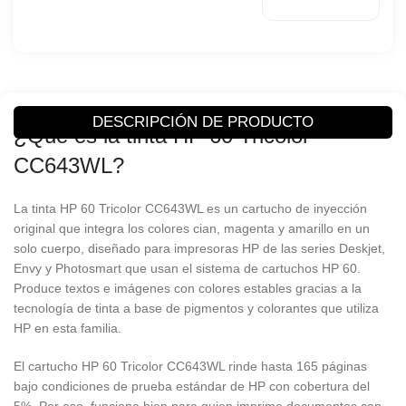
DesignJet
Compatibilidad
D2530/D2560/F4280
Color
Tri-color
DESCRIPCIÓN DE PRODUCTO
Rendimiento
160 Páginas
¿Qué es la tinta HP 60 Tricolor
CC643WL?
Marca
Hewlett-Packard
La tinta HP 60 Tricolor CC643WL es un cartucho de inyección
Condición
Original
original que integra los colores cian, magenta y amarillo en un
solo cuerpo, diseñado para impresoras HP de las series Deskjet,
Envy y Photosmart que usan el sistema de cartuchos HP 60.
Produce textos e imágenes con colores estables gracias a la
tecnología de tinta a base de pigmentos y colorantes que utiliza
HP en esta familia.
El cartucho HP 60 Tricolor CC643WL rinde hasta 165 páginas
bajo condiciones de prueba estándar de HP con cobertura del