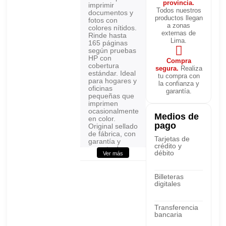
provincia.
imprimir
Todos nuestros
documentos y
productos llegan
fotos con
a zonas
colores nítidos.
externas de
Rinde hasta
Lima.
165 páginas
según pruebas
HP con
Compra
cobertura
segura.
Realiza
estándar. Ideal
tu compra con
para hogares y
la confianza y
oficinas
garantía.
pequeñas que
imprimen
ocasionalmente
Medios de
en color.
pago
Original sellado
de fábrica, con
Tarjetas de
garantía y
crédito y
soporte de
débito
Ver más
AllinPerú.
Billeteras
Producto
TINTA HP 60
digitales
Transferencia
Código/Parte
CC643WL
bancaria