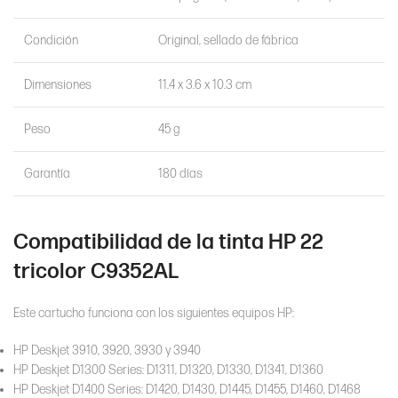
Condición
Original, sellado de fábrica
Dimensiones
11.4 x 3.6 x 10.3 cm
Peso
45 g
Garantía
180 días
Compatibilidad de la tinta HP 22
tricolor C9352AL
Este cartucho funciona con los siguientes equipos HP:
HP Deskjet 3910, 3920, 3930 y 3940
HP Deskjet D1300 Series: D1311, D1320, D1330, D1341, D1360
HP Deskjet D1400 Series: D1420, D1430, D1445, D1455, D1460, D1468