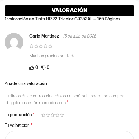
VALORACIÓN
1 valoración en
Tinta HP 22 Tricolor C9352AL — 165 Páginas
Carla Martinez
–
15 de julio de 2026
Muchas gracias por todo.
0
0
Añade una valoración
Tu dirección de correo electrónico no será publicada.
Los campos
*
obligatorios están marcados con
*
Tu puntuación
*
Tu valoración