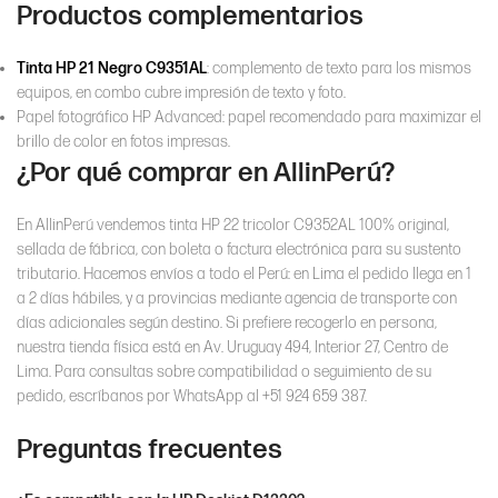
Productos complementarios
Tinta HP 21 Negro C9351AL
: complemento de texto para los mismos
equipos, en combo cubre impresión de texto y foto.
Papel fotográfico HP Advanced: papel recomendado para maximizar el
brillo de color en fotos impresas.
¿Por qué comprar en AllinPerú?
En AllinPerú vendemos tinta HP 22 tricolor C9352AL 100% original,
sellada de fábrica, con boleta o factura electrónica para su sustento
tributario. Hacemos envíos a todo el Perú: en Lima el pedido llega en 1
a 2 días hábiles, y a provincias mediante agencia de transporte con
días adicionales según destino. Si prefiere recogerlo en persona,
nuestra tienda física está en Av. Uruguay 494, Interior 27, Centro de
Lima. Para consultas sobre compatibilidad o seguimiento de su
pedido, escríbanos por WhatsApp al +51 924 659 387.
Preguntas frecuentes