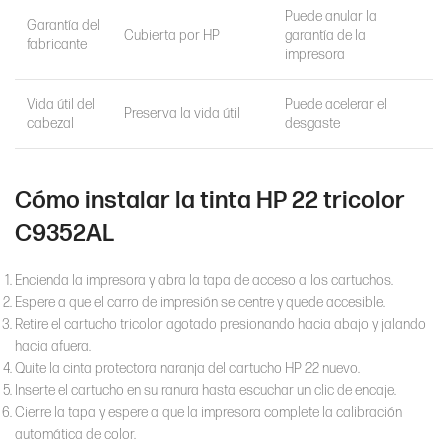
Puede anular la
Garantía del
Cubierta por HP
garantía de la
fabricante
impresora
Vida útil del
Puede acelerar el
Preserva la vida útil
cabezal
desgaste
Cómo instalar la tinta HP 22 tricolor
C9352AL
Encienda la impresora y abra la tapa de acceso a los cartuchos.
Espere a que el carro de impresión se centre y quede accesible.
Retire el cartucho tricolor agotado presionando hacia abajo y jalando
hacia afuera.
Quite la cinta protectora naranja del cartucho HP 22 nuevo.
Inserte el cartucho en su ranura hasta escuchar un clic de encaje.
Cierre la tapa y espere a que la impresora complete la calibración
automática de color.