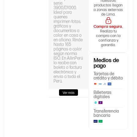
nuestros
serie
productos llegan
3900/D1000.
a zonas externas
Ideal para
de Lima.
quienes
imprimen fotos,
gráficos y
Compra segura.
documentos a
Realiza tu
color en casa o
compra con la
en oficina. Rinde
confianza y
hasta 165
garantía.
páginas a color
según norma
ISO. En AllinPerú
Medios de
lo recibe con
pago
boleta o factura
electrónica y
Tarjetas de
envío a todo el
crédito y débito
Perú.
Billeteras
Ver más
digitales
Producto
TINTA HP 22
Transferencia
Código/Parte
C9352AL
bancaria
Deskjet y
Officejet de
Compatibilidad