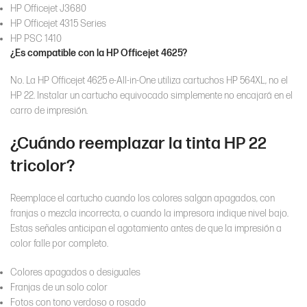
HP Officejet J3680
HP Officejet 4315 Series
HP PSC 1410
¿Es compatible con la HP Officejet 4625?
No. La HP Officejet 4625 e-All-in-One utiliza cartuchos HP 564XL, no el
HP 22. Instalar un cartucho equivocado simplemente no encajará en el
carro de impresión.
¿Cuándo reemplazar la tinta HP 22
tricolor?
Reemplace el cartucho cuando los colores salgan apagados, con
franjas o mezcla incorrecta, o cuando la impresora indique nivel bajo.
Estas señales anticipan el agotamiento antes de que la impresión a
color falle por completo.
Colores apagados o desiguales
Franjas de un solo color
Fotos con tono verdoso o rosado