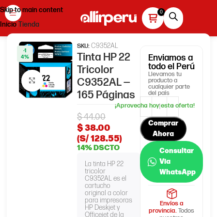
Skip to main content
Inicio
Tienda
C9352AL
SKU:
-1
Tinta HP 22
Enviamos
a
4%
todo el Perú
Tricolor
Llevamos tu
C9352AL —
producto a
Haga clic para ampliar
cualquier parte
165 Páginas
del país
$
44.00
Comprar
$
38.00
Ahora
(S/ 128.55)
14% DSCTO
Consultar
Via
La tinta HP 22
tricolor
WhatsApp
C9352AL es el
cartucho
original a color
para impresoras
Envíos a
HP Deskjet y
provincia.
Todos
Officejet de la