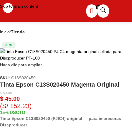
Skip to main content
Inicio
Tienda
-15%
Haga clic para ampliar
SKU:
C13S020450
Tinta Epson C13S020450 Magenta Original
$
53.00
$
45.00
(S/ 152.23)
15% DSCTO
Tinta Epson C13S020450 (PJIC4) original — para impresoras
Discproducer