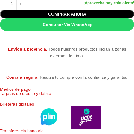
Discproducer PP-100, PP-100AP, PP-
COMPRAR AHORA
Compatibilidad
100II, PP-100N, PP-100NS, PP-50 y PP-
50BD
Consultar Via WhatsApp
Condición
Nuevo — Original de fábrica
Envíos a provincia.
Todos nuestros productos llegan a zonas
Garantía
Garantía 6 meses (Epson Perú)
externas de Lima.
Compra segura.
Realiza tu compra con la confianza y garantía.
Medios de pago
Tarjetas de crédito y débito
Billeteras digitales
Transferencia bancaria