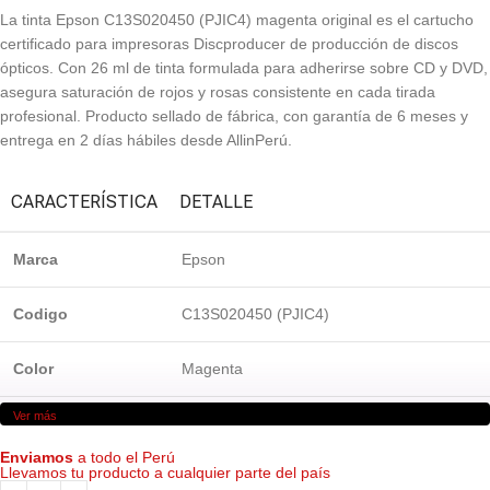
La tinta Epson C13S020450 (PJIC4) magenta original es el cartucho
certificado para impresoras Discproducer de producción de discos
ópticos. Con 26 ml de tinta formulada para adherirse sobre CD y DVD,
asegura saturación de rojos y rosas consistente en cada tirada
profesional. Producto sellado de fábrica, con garantía de 6 meses y
entrega en 2 días hábiles desde AllinPerú.
CARACTERÍSTICA
DETALLE
Marca
Epson
Codigo
C13S020450 (PJIC4)
Color
Magenta
Ver más
Volumen
26 ml
Enviamos
a todo el Perú
Llevamos tu producto a cualquier parte del país
Tecnología
Basada en pigmentos