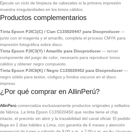
Ejecute un ciclo de limpieza de cabezales si la primera impresión
muestra irregularidades en los tonos cálidos.
Productos complementarios
Tinta Epson PJIC1(C) / Cian C13S020447 para Discproducer
—
junto con el magenta y el amarillo, completa el proceso CMYK para
impresión fotográfica sobre disco.
Tinta Epson PJIC3(Y) / Amarillo para Discproducer
— tercer
componente del juego de color; necesario para reproducir tonos
cálidos y obtener negro compuesto.
Tinta Epson PJIC6(K) / Negro C13S020452 para Discproducer
—
negro sólido para textos, códigos y fondos oscuros en el disco
impreso.
¿Por qué comprar en AllinPerú?
AllinPerú
comercializa exclusivamente productos originales y sellados
de fábrica. La tinta Epson C13S020450 que recibe tiene el chip
intacto, el precinto sin abrir y la trazabilidad del canal oficial. El pedido
llega en 2 días hábiles a Lima, con garantía de 6 meses y atención
presencial de lunes a sábado de 9:00 a.m. a 7:00 p.m. en Av. Uruguay