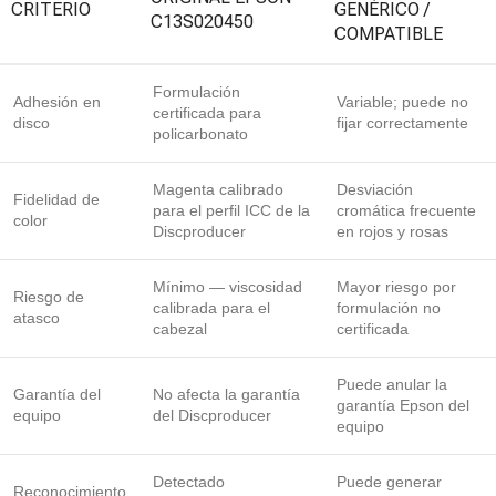
CRITERIO
GENÉRICO /
C13S020450
COMPATIBLE
Formulación
Adhesión en
Variable; puede no
certificada para
disco
fijar correctamente
policarbonato
Magenta calibrado
Desviación
Fidelidad de
para el perfil ICC de la
cromática frecuente
color
Discproducer
en rojos y rosas
Mínimo — viscosidad
Mayor riesgo por
Riesgo de
calibrada para el
formulación no
atasco
cabezal
certificada
Puede anular la
Garantía del
No afecta la garantía
garantía Epson del
equipo
del Discproducer
equipo
Detectado
Puede generar
Reconocimiento