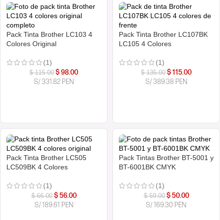
Pack Tinta Brother LC103 4
Pack Tinta Brother LC107BK
Colores Original
LC105 4 Colores
(1)
(1)
$
98.00
$
115.00
$
115.00
$
135.00
S/ 331.82 PEN
S/ 389.38 PEN
COMPRAR AHORA
COMPRAR AHORA
Pack Tinta Brother LC505
Pack Tintas Brother BT-5001 y
LC509BK 4 Colores
BT-6001BK CMYK
(1)
(1)
$
56.00
$
50.00
$
66.00
$
59.00
S/ 189.61 PEN
S/ 169.30 PEN