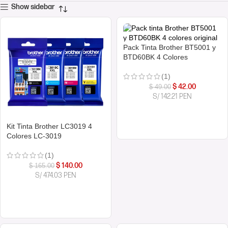
Show sidebar
Pack Tinta Brother BT5001 y
BTD60BK 4 Colores
(1)
$
42.00
$
49.00
S/ 142.21 PEN
COMPRAR AHORA
Kit Tinta Brother LC3019 4
Colores LC-3019
(1)
$
140.00
$
165.00
S/ 474.03 PEN
COMPRAR AHORA