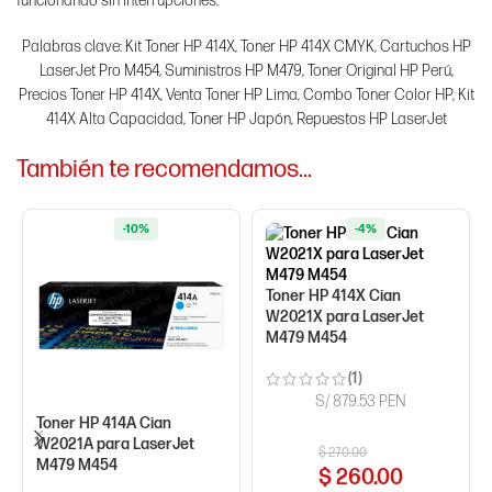
funcionando sin interrupciones.
Palabras clave: Kit Toner HP 414X, Toner HP 414X CMYK, Cartuchos HP
LaserJet Pro M454, Suministros HP M479, Toner Original HP Perú,
Precios Toner HP 414X, Venta Toner HP Lima, Combo Toner Color HP, Kit
414X Alta Capacidad, Toner HP Japón, Repuestos HP LaserJet
También te recomendamos…
-10%
-4%
Toner HP 414X Cian
W2021X para LaserJet
M479 M454
(1)
S/ 879.53 PEN
Toner HP 414A Cian
W2021A para LaserJet
$
270.00
M479 M454
$
260.00