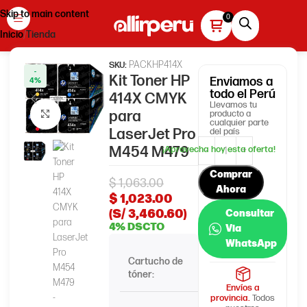
Skip to main content
Inicio
Tienda
PACKHP414X
SKU:
-
Kit Toner HP
Enviamos
a
4%
todo el Perú
414X CMYK
Llevamos tu
para
producto a
Haga clic para ampliar
cualquier parte
LaserJet Pro
del país
M454 M479
Comprar
$
1,063.00
Ahora
$
1,023.00
(S/ 3,460.60)
Consultar
4% DSCTO
Via
WhatsApp
Cartucho de
Pack HP
tóner:
414X
Envíos a
provincia.
Todos