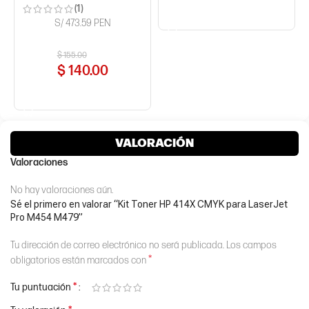
(1)
COMPRAR AHORA
S/ 473.59 PEN
$
155.00
$
140.00
COMPRAR AHORA
VALORACIÓN
Valoraciones
No hay valoraciones aún.
Sé el primero en valorar “Kit Toner HP 414X CMYK para LaserJet
Pro M454 M479”
Tu dirección de correo electrónico no será publicada.
Los campos
*
obligatorios están marcados con
*
Tu puntuación