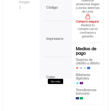
W2020X,
nuestros
productos llegan
W2021X,
Código:
a zonas externas
W2022X,
de Lima.
W2023X
Compra segura.
Realiza tu
HP
compra con la
Color
confianza y
LaserJet
garantía.
Impresora:
Pro MFP
M479,
Medios de
M454
pago
Tarjetas de
Negro
crédito y débito
Magenta
Billeteras
Color:
digitales
Yellow
Ver más
Transferencia
Cyan
bancaria
Negro
7,500