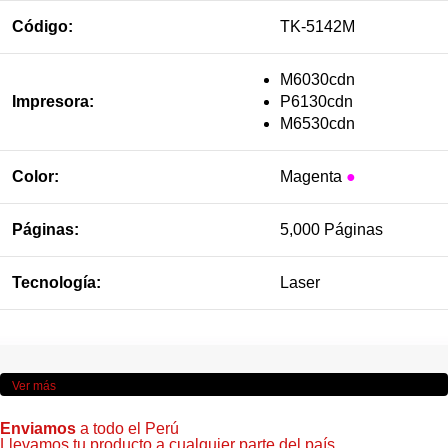
Código:
TK-5142M
M6030cdn
Impresora:
P6130cdn
M6530cdn
Color:
Magenta
●
Páginas:
5,000 Páginas
Tecnología:
Laser
Ver más
Enviamos
a todo el Perú
Llevamos tu producto a cualquier parte del país