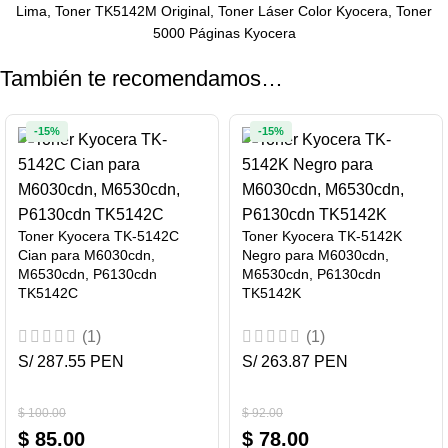
Lima, Toner TK5142M Original, Toner Láser Color Kyocera, Toner
5000 Páginas Kyocera
También te recomendamos…
-15%
-15%
Toner Kyocera TK-5142C
Toner Kyocera TK-5142K
Cian para M6030cdn,
Negro para M6030cdn,
M6530cdn, P6130cdn
M6530cdn, P6130cdn
TK5142C
TK5142K
(1)
(1)
S/ 287.55 PEN
S/ 263.87 PEN
$
100.00
$
92.00
$
85.00
$
78.00