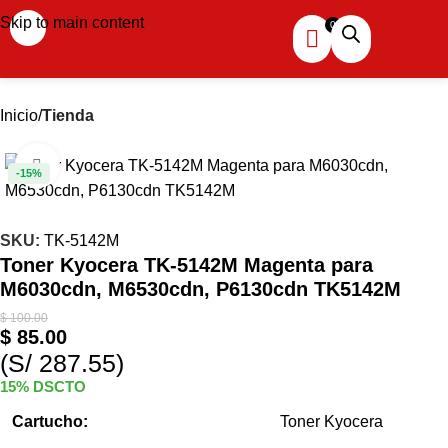
Skip to main content
Inicio
Tienda
Haga clic para ampliar
-15%
SKU:
TK-5142M
Toner Kyocera TK-5142M Magenta para
M6030cdn, M6530cdn, P6130cdn TK5142M
$
100.00
$
85.00
(S/ 287.55)
15% DSCTO
Cartucho:
Toner Kyocera