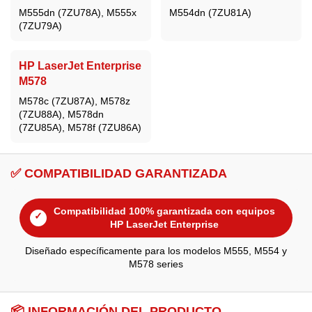
M555dn (7ZU78A), M555x
M554dn (7ZU81A)
(7ZU79A)
HP LaserJet Enterprise
M578
M578c (7ZU87A), M578z
(7ZU88A), M578dn
(7ZU85A), M578f (7ZU86A)
✅ COMPATIBILIDAD GARANTIZADA
Compatibilidad 100% garantizada con equipos
✓
HP LaserJet Enterprise
Diseñado específicamente para los modelos M555, M554 y
M578 series
📦 INFORMACIÓN DEL PRODUCTO