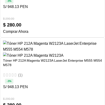
-3%
S/ 948.13 PEN
$
290.00
$
280.00
Comprar Ahora
Tóner HP 212A Magenta W2123A LaserJet Enterprise M555 M554
M578
(1)
-3%
S/ 948.13 PEN
$
290.00