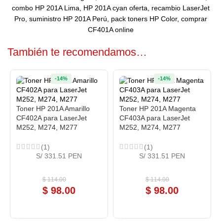
combo HP 201A Lima, HP 201A cyan oferta, recambio LaserJet
Pro, suministro HP 201A Perú, pack toners HP Color, comprar
CF401A online
También te recomendamos…
-14%
-14%
Toner HP 201A Amarillo
Toner HP 201A Magenta
CF402A para LaserJet
CF403A para LaserJet
M252, M274, M277
M252, M274, M277
(1)
(1)
S/ 331.51 PEN
S/ 331.51 PEN
$
114.00
$
114.00
$
98.00
$
98.00
COMPRAR AHORA
COMPRAR AHORA