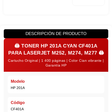
DESCRIPCIÓN DE PRODUCTO
🖨️
TONER HP 201A CYAN CF401A
PARA LASERJET M252, M274, M277
🖨️
Cartucho Original | 1 400 páginas | Color Cian vibrante |
Garantía HP
Modelo
HP 201A
Código
CF401A