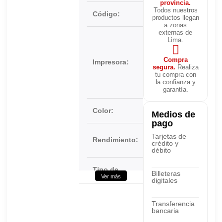
provincia.
Todos nuestros
Código:
CF401A
productos llegan
a zonas
externas de
HP
Lima.
Color
LaserJet
Compra
Impresora:
M252,
segura.
Realiza
tu compra con
M274,
la confianza y
M277
garantía.
Color:
Cyan
Medios de
pago
1400
Tarjetas de
Rendimiento:
crédito y
Páginas
débito
Tipo de
Billeteras
Caja
Ver más
embalaje:
digitales
Transferencia
bancaria