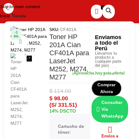
Skip to main content
Inicio
Tienda
CF401A
SKU:
-1
Toner HP
Enviamos
4%
Haga clic para ampliar
a todo el
201A Cian
Perú
CF401A para
Llevamos tu
producto a
LaserJet
cualquier parte
del país
M252, M274,
M277
Comprar
$
114.00
Ahora
$
98.00
Consultar
(S/ 331.51)
Via
14% DSCTO
WhatsApp
Cartucho de
HP
tóner:
201A
Envíos a