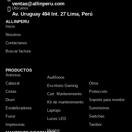
ventas@allinperu.com
Ubícanos
Av. Uruguay 494 Int. 27 Lima, Perú
ALLINPERU
Inicio
Nosotros
Contáctanos
Buscar factura
PRODUCTOS
Antivirus
Monitor
Audífonos
Cabezal
Otros
Escritorio Gaming
Cintas
Protección
Cart. Mantenimiento
Drum
Soporte para monitor
Kit de mantenimiento
Estabilizadores
Suministros
Laptops
Fusor
Switches
Luces LED
Impresoras
Tambor