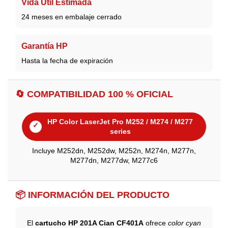
Vida Útil Estimada
24 meses en embalaje cerrado
Garantía HP
Hasta la fecha de expiración
🔄 COMPATIBILIDAD 100 % OFICIAL
HP Color LaserJet Pro M252 / M274 / M277
✓
series
Incluye M252dn, M252dw, M252n, M274n, M277n,
M277dn, M277dw, M277c6
📦 INFORMACIÓN DEL PRODUCTO
El
cartucho HP 201A Cian CF401A
ofrece
color cyan