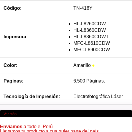
Código:
TN-416Y
HL-L8260CDW
HL-L8360CDW
Impresora:
HL-L8360CDWT
MFC-L8610CDW
MFC-L8900CDW
Color:
Amarillo
●
Páginas:
6,500 Páginas.
Tecnología de Impresión:
Electrofotográfica Láser
Ver más
Enviamos
a todo el Perú
Llevamos tu producto a cualquier parte del país