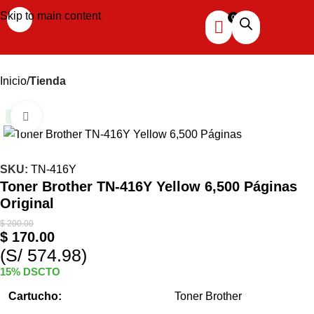
Skip to main content
Inicio
Tienda
Haga clic para ampliar
-15%
SKU:
TN-416Y
Toner Brother TN-416Y Yellow 6,500 Páginas
Original
$
200.00
$
170.00
(S/ 574.98)
15% DSCTO
Cartucho:
Toner Brother