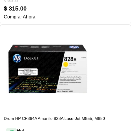
$
340.00
$
315.00
Comprar Ahora
Drum HP CF364A Amarillo 828A LaserJet M855, M880
Hot