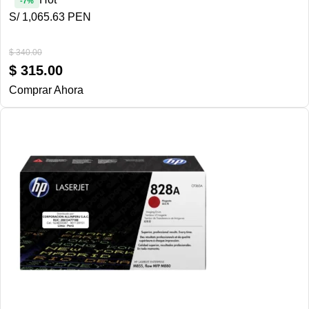
-7%
S/ 1,065.63 PEN
$
340.00
$
315.00
Comprar Ahora