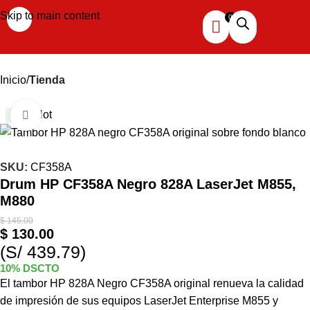
Skip to main content
Inicio
Tienda
Hot
Haga clic para ampliar
-10%
SKU:
CF358A
Drum HP CF358A Negro 828A LaserJet M855,
M880
$
145.00
$
130.00
(S/ 439.79)
10% DSCTO
El tambor HP 828A Negro CF358A original renueva la calidad
de impresión de sus equipos LaserJet Enterprise M855 y