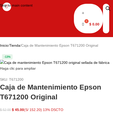
Skip to main content
a
$
0.00
Inicio
Tienda
Caja de Mantenimiento Epson T671200 Original
-13%
Haga clic para ampliar
SKU:
T671200
Caja de Mantenimiento Epson
T671200 Original
$
45.00
(S/ 152.20)
13% DSCTO
$
52.00