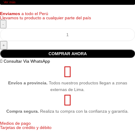
Ver más
Volumen
30-35 ml / 20,000 páginas
Enviamos
a todo el Perú
Llevamos tu producto a cualquier parte del país
Tecnología de almohadillas absorbentes
Tecnología
de alta capacidad
Compatibilidad
WF-6090, WF-6590 y R8590
COMPRAR AHORA
Consultar Via WhatsApp
Condición
Nuevo — Original de fábrica
Garantía
Garantía 6 meses (Epson Perú)
Envíos a provincia.
Todos nuestros productos llegan a zonas
externas de Lima.
Compra segura.
Realiza tu compra con la confianza y garantía.
Medios de pago
Tarjetas de crédito y débito